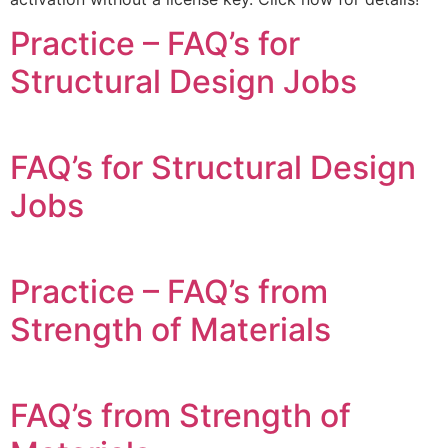
Practice – FAQ’s for
Structural Design Jobs
FAQ’s for Structural Design
Jobs
Practice – FAQ’s from
Strength of Materials
FAQ’s from Strength of