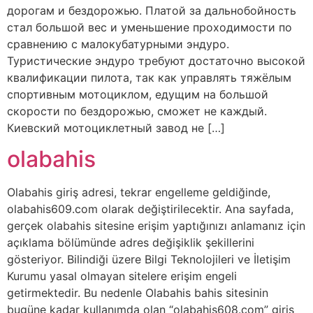
дорогам и бездорожью. Платой за дальнобойность
стал большой вес и уменьшение проходимости по
сравнению с малокубатурными эндуро.
Туристические эндуро требуют достаточно высокой
квалификации пилота, так как управлять тяжёлым
спортивным мотоциклом, едущим на большой
скорости по бездорожью, сможет не каждый.
Киевский мотоциклетный завод не […]
olabahis
Olabahis giriş adresi, tekrar engelleme geldiğinde,
olabahis609.com olarak değiştirilecektir. Ana sayfada,
gerçek olabahis sitesine erişim yaptığınızı anlamanız için
açıklama bölümünde adres değişiklik şekillerini
gösteriyor. Bilindiği üzere Bilgi Teknolojileri ve İletişim
Kurumu yasal olmayan sitelere erişim engeli
getirmektedir. Bu nedenle Olabahis bahis sitesinin
bugüne kadar kullanımda olan “olabahis608.com” giriş